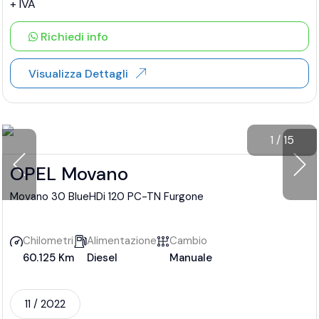
+ IVA
Richiedi info
Visualizza Dettagli
1
/
15
OPEL Movano
Movano 30 BlueHDi 120 PC-TN Furgone
Chilometri
Alimentazione
Cambio
60.125 Km
Diesel
Manuale
11 / 2022