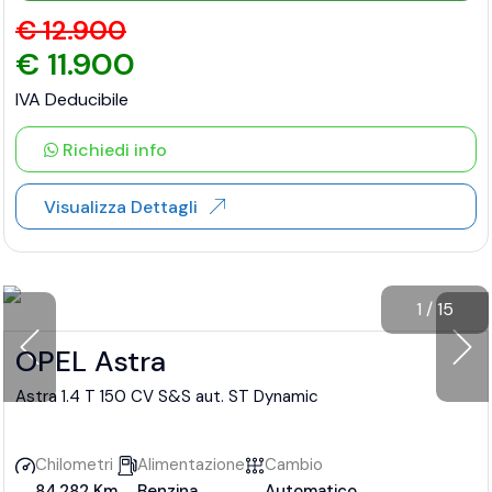
€ 12.900
€ 11.900
IVA Deducibile
Richiedi info
Visualizza Dettagli
1
/
15
OPEL Astra
Astra 1.4 T 150 CV S&S aut. ST Dynamic
Chilometri
Alimentazione
Cambio
84.282 Km
Benzina
Automatico